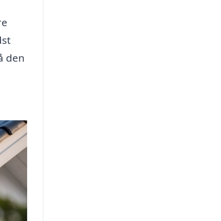
re
dst
på den