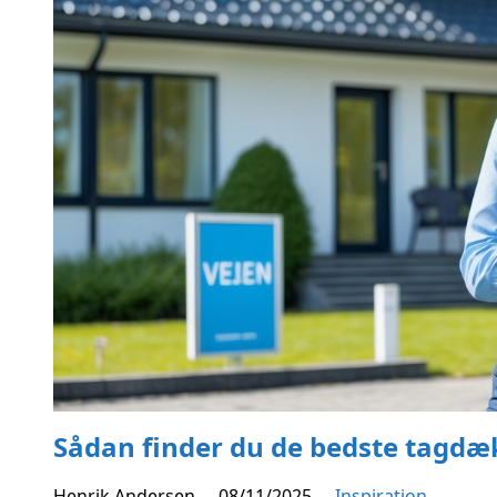
Sådan finder du de bedste tagdæk
Henrik Andersen
-
08/11/2025
-
Inspiration